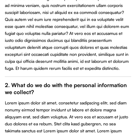
ad minima veniam, quis nostrum exercitationem ullam corporis
suscipit laboriosam, nisi ut aliquid ex ea commodi consequatur?
Quis autem vel eum iure reprehenderit qui in ea voluptate velit
esse quam nihil molestiae consequatur, vel illum qui dolorem eum
fugiat quo voluptas nulla pariatur? At vero eos et accusamus et
iusto odio dignissimos ducimus qui blanditiis praesentium
voluptatum deleniti atque corrupti quos dolores et quas molestias
excepturi sint occaecati cupiditate non provident, similique sunt in
culpa qui officia deserunt mollitia animi, id est laborum et dolorum
fuga. Et harum quidem rerum facilis est et expedita distinctio.
2. What do we do with the personal information
we collect?
Lorem ipsum dolor sit amet, consetetur sadipscing elitr, sed diam
nonumy eirmod tempor invidunt ut labore et dolore magna
aliquyam erat, sed diam voluptua. At vero eos et accusam et justo
duo dolores et ea rebum. Stet clita kasd gubergren, no sea
takimata sanctus est Lorem ipsum dolor sit amet. Lorem ipsum