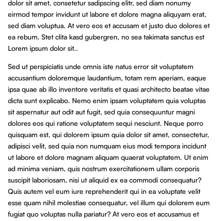
dolor sit amet, consetetur sadipscing elitr, sed diam nonumy
eirmod tempor invidunt ut labore et dolore magna aliquyam erat,
sed diam voluptua. At vero eos et accusam et justo duo dolores et
ea rebum. Stet clita kasd gubergren, no sea takimata sanctus est
Lorem ipsum dolor sit..
Sed ut perspiciatis unde omnis iste natus error sit voluptatem
accusantium doloremque laudantium, totam rem aperiam, eaque
ipsa quae ab illo inventore veritatis et quasi architecto beatae vitae
dicta sunt explicabo. Nemo enim ipsam voluptatem quia voluptas
sit aspernatur aut odit aut fugit, sed quia consequuntur magni
dolores eos qui ratione voluptatem sequi nesciunt. Neque porro
quisquam est, qui dolorem ipsum quia dolor sit amet, consectetur,
adipisci velit, sed quia non numquam eius modi tempora incidunt
ut labore et dolore magnam aliquam quaerat voluptatem. Ut enim
ad minima veniam, quis nostrum exercitationem ullam corporis
suscipit laboriosam, nisi ut aliquid ex ea commodi consequatur?
Quis autem vel eum iure reprehenderit qui in ea voluptate velit
esse quam nihil molestiae consequatur, vel illum qui dolorem eum
fugiat quo voluptas nulla pariatur? At vero eos et accusamus et