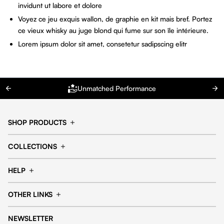
invidunt ut labore et dolore
Voyez ce jeu exquis wallon, de graphie en kit mais bref. Portez
ce vieux whisky au juge blond qui fume sur son île intérieure.
Lorem ipsum dolor sit amet, consetetur sadipscing elitr
Unmatched Performance
SHOP PRODUCTS
Cap
Shorts
COLLECTIONS
Pants
T-shirt
14fourteen collection
Football collection
Tracksuits
See all products
HELP
Tennis collection
Basketball collection
Track your order
Help Center
Accessories collection
See all collections
OTHER LINKS
Contact us
Order process
My account
Edit Account
Payment methods
Shipping & delivery
NEWSLETTER
Data protection
Privacy policies